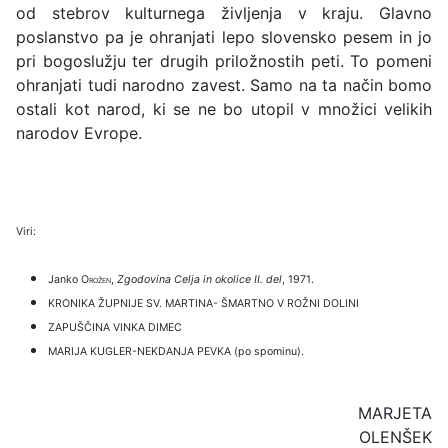
od stebrov kulturnega življenja v kraju. Glavno
poslanstvo pa je ohranjati lepo slovensko pesem in jo
pri bogoslužju ter drugih priložnostih peti. To pomeni
ohranjati tudi narodno zavest. Samo na ta način bomo
ostali kot narod, ki se ne bo utopil v množici velikih
narodov Evrope.
Viri:
Janko
Orožen
,
Zgodovina Celja in okolice II. del
, 1971.
KRONIKA ŽUPNIJE SV. MARTINA- ŠMARTNO V ROŽNI DOLINI
ZAPUŠČINA VINKA DIMEC
MARIJA KUGLER-NEKDANJA PEVKA (po spominu).
MARJETA
OLENŠEK