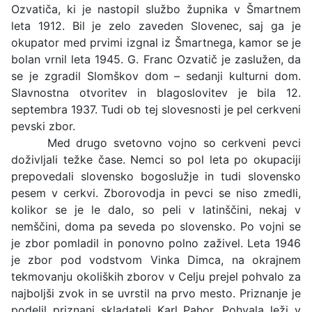
Ozvatiča, ki je nastopil službo župnika v Šmartnem
leta 1912. Bil je zelo zaveden Slovenec, saj ga je
okupator med prvimi izgnal iz Šmartnega, kamor se je
bolan vrnil leta 1945. G. Franc Ozvatič je zaslužen, da
se je zgradil Slomškov dom – sedanji kulturni dom.
Slavnostna otvoritev in blagoslovitev je bila 12.
septembra 1937. Tudi ob tej slovesnosti je pel cerkveni
pevski zbor.
Med drugo svetovno vojno so cerkveni pevci
doživljali težke čase. Nemci so pol leta po okupaciji
prepovedali slovensko bogoslužje in tudi slovensko
pesem v cerkvi. Zborovodja in pevci se niso zmedli,
kolikor se je le dalo, so peli v latinščini, nekaj v
nemščini, doma pa seveda po slovensko. Po vojni se
je zbor pomladil in ponovno polno zaživel. Leta 1946
je zbor pod vodstvom Vinka Dimca, na okrajnem
tekmovanju okoliških zborov v Celju prejel pohvalo za
najboljši zvok in se uvrstil na prvo mesto. Priznanje je
podelil priznani skladatelj Karl Pahor. Pohvala leži v