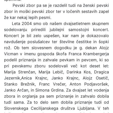
Pevski zbor pa se je razdelil tudi na ženski pevski
zbor in moški pevski zbor ter v ločenih sestavih zapel
že kar nekaj lepih pesmi.
Leta 2004 smo ob našem dvajsetletnem skupnem
sodelovanju priredili jubilejni samostojni koncert.
Koncert je bil zelo uspešen, kar nam je dokazovalo
navdušenje poslušalcev ter številne čestitke in šopki
rož. Ob tem slovesnem dogodku je g. dekan Alojz
Vicman v imenu gospoda škofa Franca Krambergerja
podelil priznanja in zahvale pevkam in pevcem, ki so
pri pevskemu zboru sodelovali več kot deset let:
Marija Strenčan, Marija Lebič, Darinka Kos, Dragica
Jezernik,Anica Krajnc, Janko Krajnc, Alojz Osetič,
Stanko Brežnik, Franc Vrečer, Anton Podjavoršek,
Janko Arčan, in Simona Grdina. Za dvajset let vodenja
zbora in orglanja pa sem priznanje in zahvalo dobila
tudi sama. Za to delo sem dobila priznanje tudi od
Slovenskega Cecilijanskega društva Ljubljana. V teh