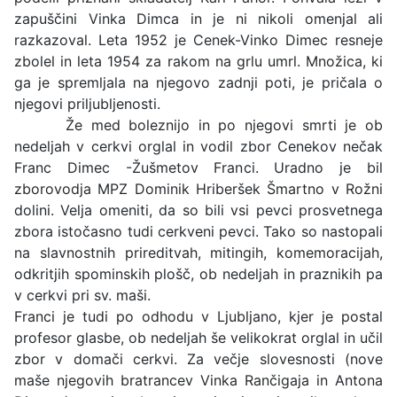
zapuščini Vinka Dimca in je ni nikoli omenjal ali
razkazoval. Leta 1952 je Cenek-Vinko Dimec resneje
zbolel in leta 1954 za rakom na grlu umrl. Množica, ki
ga je spremljala na njegovo zadnji poti, je pričala o
njegovi priljubljenosti.
Že med boleznijo in po njegovi smrti je ob
nedeljah v cerkvi orglal in vodil zbor Cenekov nečak
Franc Dimec -Žušmetov Franci. Uradno je bil
zborovodja MPZ Dominik Hriberšek Šmartno v Rožni
dolini. Velja omeniti, da so bili vsi pevci prosvetnega
zbora istočasno tudi cerkveni pevci. Tako so nastopali
na slavnostnih prireditvah, mitingih, komemoracijah,
odkritjih spominskih plošč, ob nedeljah in praznikih pa
v cerkvi pri sv. maši.
Franci je tudi po odhodu v Ljubljano, kjer je postal
profesor glasbe, ob nedeljah še velikokrat orglal in učil
zbor v domači cerkvi. Za večje slovesnosti (nove
maše njegovih bratrancev Vinka Rančigaja in Antona