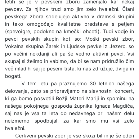
letih se je v pevskem zboru zamenjalo kar nekaj
pevcev. Za njihov trud smo jim zelo hvaležni. Člani
pevskega zbora sodelujejo aktivno v dramski skupini
in tako omogočajo kvalitetne predstave s petjem
(spevoigre, podokne na kmečki ohceti). Tudi vodje in
pevci pevskih skupin kot so: Moški pevski zbor,
Vokalna skupina Žarek in Ljudske pevke iz Jezerc, so
po večini nekdanji ali pa še vedno aktivni pevci. Vsi
skupaj si želimo in vabimo, da bi se nam pridružilo čim
več mladih, saj je pesem tista, ki nas združuje, dviga in
bogati.
V tem letu pa praznujemo 30 letnico našega
delovanja, zato se pripravljamo na slavnostni koncert,
ki ga bomo posvetili Božji Materi Mariji in spominu na
našega pokojnega gospoda župnika Ignaca Magdiča,
saj nas je vsa ta leta do nedavnega pri našem delu
neizmerno spodbujal, za kar smo mu vsi zelo
hvaležni.
Cerkveni pevski zbor je vse skozi bil in je še eden