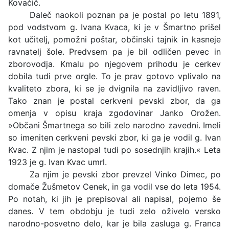
Kovačič.
Daleč naokoli poznan pa je postal po letu 1891,
pod vodstvom g. Ivana Kvaca, ki je v Šmartno prišel
kot učitelj, pomožni poštar, občinski tajnik in kasneje
ravnatelj šole. Predvsem pa je bil odličen pevec in
zborovodja. Kmalu po njegovem prihodu je cerkev
dobila tudi prve orgle. To je prav gotovo vplivalo na
kvaliteto zbora, ki se je dvignila na zavidljivo raven.
Tako znan je postal cerkveni pevski zbor, da ga
omenja v opisu kraja zgodovinar Janko Orožen.
»Občani Šmartnega so bili zelo narodno zavedni. Imeli
so imeniten cerkveni pevski zbor, ki ga je vodil g. Ivan
Kvac. Z njim je nastopal tudi po sosednjih krajih.« Leta
1923 je g. Ivan Kvac umrl.
Za njim je pevski zbor prevzel Vinko Dimec, po
domače Žušmetov Cenek, in ga vodil vse do leta 1954.
Po notah, ki jih je prepisoval ali napisal, pojemo še
danes. V tem obdobju je tudi zelo oživelo versko
narodno-posvetno delo, kar je bila zasluga g. Franca