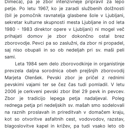
Dimeca), pa je zbor intenzivneje pripravil za lepo
petje. Po letu 1967, ko je zaradi službenih dolžnosti
(bil je pomočnik ravnatelja glasbene šole v Ljubljani,
sekretar kulturne skupnosti mesta Ljubljane in od leta
1980 - 1983 direktor opere v Ljubljani) ni mogel več
prihajati domov je zbor dokončno ostal brez
zborovodje. Pevci pa so zaslužni, da zbor ni propadel,
saj niso obupali in so ob nedeljah pri sv. maši peli
sami.
Leta 1984 sem delo zborovodkinje in organistinje
prevzela daljna sorodnica obeh prejšnjih zborovodij
Marjeta Olenšek. Pevski zbor je pričel z rednimi
pevskimi vajami ter se čez čas tudi pomladil. V letu
2006 je cerkveni pevski zbor štel 29 pevk in pevcev.
Zbor je tradicijo lepega petja nadaljeval. Poleg
rednega petja pri nedeljskih sv. mašah smo sodelovali
na raznih proslavah in prireditvah v domačem kraju,
kot so otvoritve asfaltnih cest, vodovodov, razstav,
blagoslovitve kapel in križev, pa tudi vsako leto ob