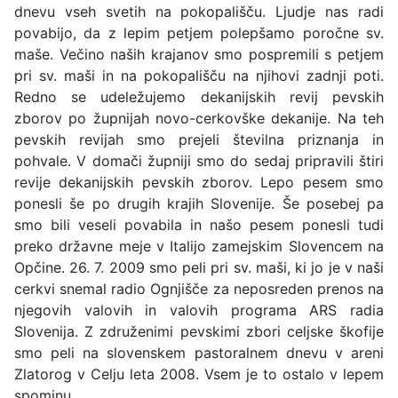
dnevu vseh svetih na pokopališču. Ljudje nas radi
povabijo, da z lepim petjem polepšamo poročne sv.
maše. Večino naših krajanov smo pospremili s petjem
pri sv. maši in na pokopališču na njihovi zadnji poti.
Redno se udeležujemo dekanijskih revij pevskih
zborov po župnijah novo-cerkovške dekanije. Na teh
pevskih revijah smo prejeli številna priznanja in
pohvale. V domači župniji smo do sedaj pripravili štiri
revije dekanijskih pevskih zborov. Lepo pesem smo
ponesli še po drugih krajih Slovenije. Še posebej pa
smo bili veseli povabila in našo pesem ponesli tudi
preko državne meje v Italijo zamejskim Slovencem na
Opčine. 26. 7. 2009 smo peli pri sv. maši, ki jo je v naši
cerkvi snemal radio Ognjišče za neposreden prenos na
njegovih valovih in valovih programa ARS radia
Slovenija. Z združenimi pevskimi zbori celjske škofije
smo peli na slovenskem pastoralnem dnevu v areni
Zlatorog v Celju leta 2008. Vsem je to ostalo v lepem
spominu.