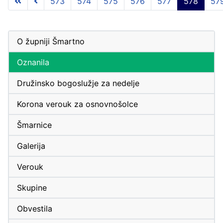
573
574
575
576
577
578
57
O župniji Šmartno
Oznanila
Družinsko bogoslužje za nedelje
Korona verouk za osnovnošolce
Šmarnice
Galerija
Verouk
Skupine
Obvestila